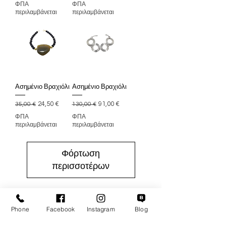
ΦΠΑ
ΦΠΑ
περιλαμβάνεται
περιλαμβάνεται
Ασημένιο Βραχιόλι
Ασημένιο Βραχιόλι
Κανονική τιμή
Τιμή Έκπτωσης
Κανονική τιμή
Τιμή Έκπτωσης
24,50 €
91,00 €
35,00 €
130,00 €
ΦΠΑ
ΦΠΑ
περιλαμβάνεται
περιλαμβάνεται
Φόρτωση
περισσοτέρων
Phone
Facebook
Instagram
Blog
Κόσμημα Μούζος