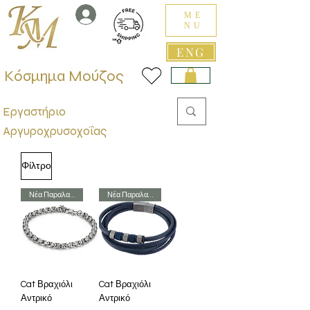
ME
NU
ENG
Κόσμημα Μούζος
Εργαστήριο
Αργυροχρυσοχοΐας
Φίλτρο
Νέα Παραλαβή
Νέα Παραλαβή
Cat Βραχιόλι
Cat Βραχιόλι
Αντρικό
Αντρικό