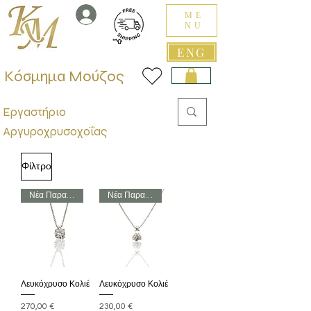
ME
NU
ENG
Κόσμημα Μούζος
Εργαστήριο
Αργυροχρυσοχοΐας
Φίλτρο
Νέα Παραλαβή
Νέα Παραλαβή
Λευκόχρυσο Κολιέ
Λευκόχρυσο Κολιέ
Τιμή
Τιμή
270,00 €
230,00 €