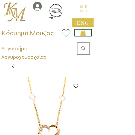
ME
NU
ENG
Κόσμημα Μούζος
Εργαστήριο
Αργυροχρυσοχοΐας