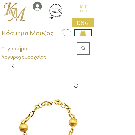
ME
NU
ENG
Κόσμημα Μούζος
Εργαστήριο
Αργυροχρυσοχοΐας