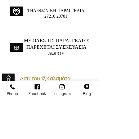
ΤΗΛΕΦΩΝΙΚΗ ΠΑΡΑΓΓΕΛΙΑ
27210 20701
ME ΟΛΕΣ ΤΙΣ ΠΑΡΑΓΓΕΛΙΕΣ
ΠΑΡΕΧΕΤΑΙ ΣΥΣΚΕΥΑΣΙΑ
ΔΩΡΟΥ
Αιπύτου 12,Καλαμάτα
+30 2721020701
Phone
Facebook
Instagram
Blog
k.mouzos.wix@gmail.com
Εντοπισμός Δέματος
Αναζήτηση Αποστολής
Ασφαλείς Συναλλαγές