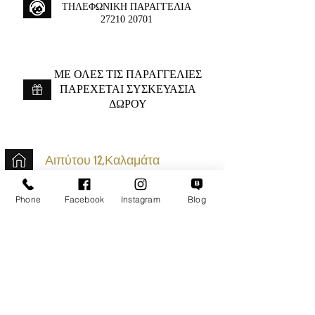
ΤΗΛΕΦΩΝΙΚΗ ΠΑΡΑΓΓΕΛΙΑ
27210 20701
ME ΟΛΕΣ ΤΙΣ ΠΑΡΑΓΓΕΛΙΕΣ
ΠΑΡΕΧΕΤΑΙ ΣΥΣΚΕΥΑΣΙΑ
ΔΩΡΟΥ
Αιπύτου 12,Καλαμάτα
+30 2721020701
Phone
Facebook
Instagram
Blog
k.mouzos.wix@gmail.com
Εντοπισμός Δέματος
Αναζήτηση Αποστολής
Ασφαλείς Συναλλαγές