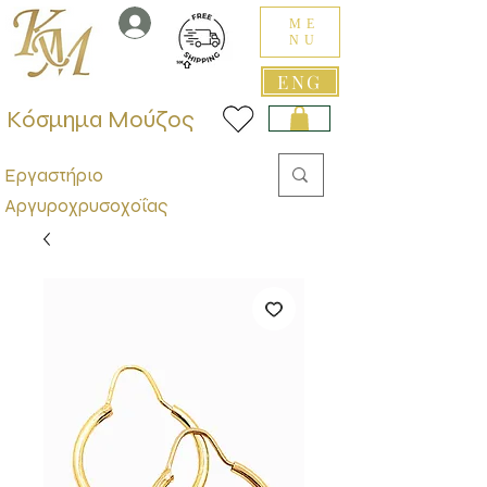
ME
NU
ENG
Κόσμημα Μούζος
Εργαστήριο
Αργυροχρυσοχοΐας