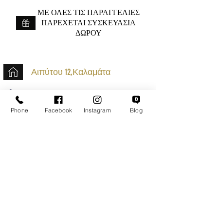
ME ΟΛΕΣ ΤΙΣ ΠΑΡΑΓΓΕΛΙΕΣ
ΠΑΡΕΧΕΤΑΙ ΣΥΣΚΕΥΑΣΙΑ
ΔΩΡΟΥ
Αιπύτου 12,Καλαμάτα
+30 2721020701
k.mouzos.wix@gmail.com
Phone
Facebook
Instagram
Blog
Εντοπισμός Δέματος
Αναζήτηση Αποστολής
Ασφαλείς Συναλλαγές
Εξυπηρέτηση Πελατών