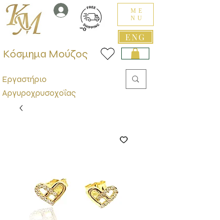
ME
NU
ENG
Κόσμημα Μούζος
Εργαστήριο
Αργυροχρυσοχοΐας