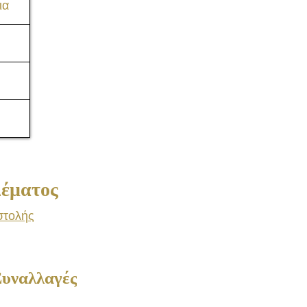
ια
Consulting
Δέματος
στολής
Συναλλαγές