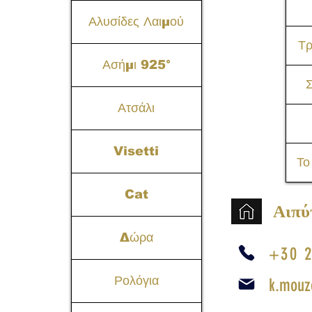
Αλυσίδες Λαιμού
Τ
Ασήμι 925°
Σ
Ατσάλι
Visetti
Το
Cat
Αιπύ
Δώρα
+30 2
Ρολόγια
k.mouz