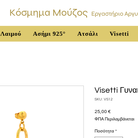
Κόσμημα Μούζος
Εργαστήριο Αργ
 Λαιμού
Ασήμι 925°
Ατσάλι
Visetti
Visetti Γυνα
SKU: VS12
25,00 €
Τιμή
ΦΠΑ Περιλαμβάνεται
Ποσότητα
*