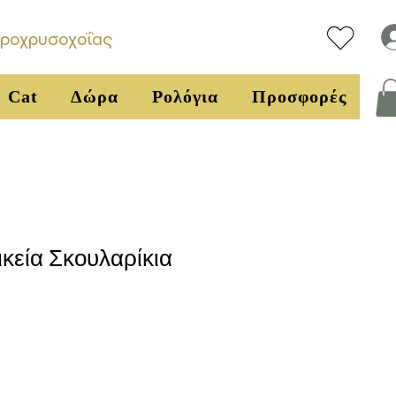
υροχρυσοχοΐας
Cat
Δώρα
Ρολόγια
Προσφορές
ικεία Σκουλαρίκια