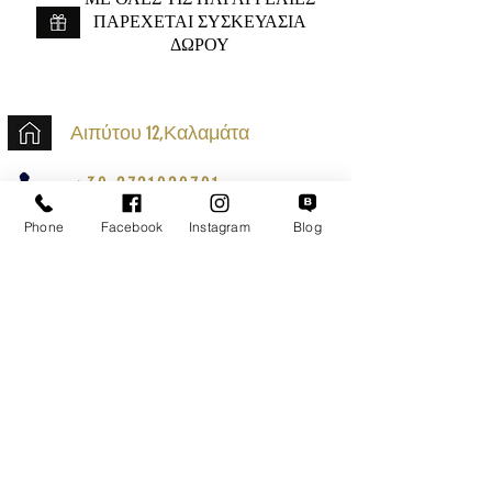
ΠΑΡΕΧΕΤΑΙ ΣΥΣΚΕΥΑΣΙΑ
ΔΩΡΟΥ
Αιπύτου 12,Καλαμάτα
+30 2721020701
k.mouzos.wix@gmail.com
Phone
Facebook
Instagram
Blog
Εντοπισμός Δέματος
Αναζήτηση Αποστολής
Ασφαλείς Συναλλαγές
Εξυπηρέτηση Πελατών