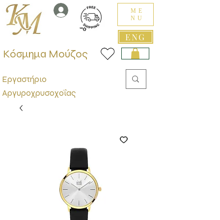
ME
NU
ENG
Κόσμημα Μούζος
Εργαστήριο
Αργυροχρυσοχοΐας