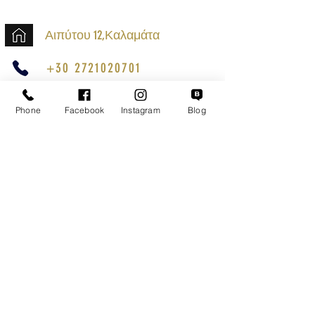
Αιπύτου 12,Καλαμάτα
+30 2721020701
k.mouzos.wix@gmail.com
Phone
Facebook
Instagram
Blog
Εντοπισμός Δέματος
Αναζήτηση Αποστολής
Ασφαλείς Συναλλαγές
Εξυπηρέτηση Πελατών
Όροι Χρήσης