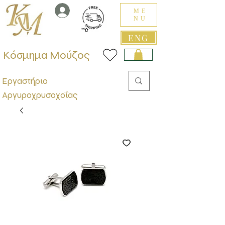
ME
NU
ENG
Κόσμημα Μούζος
Εργαστήριο
Αργυροχρυσοχοΐας