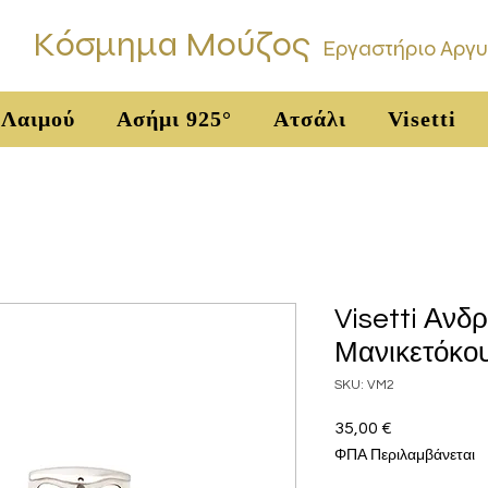
Κόσμημα Μούζος
Εργαστήριο Αργ
 Λαιμού
Ασήμι 925°
Ατσάλι
Visetti
Visetti Ανδρ
Μανικετόκο
SKU: VM2
35,00 €
Τιμή
ΦΠΑ Περιλαμβάνεται