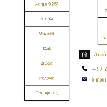
Ασήμι 925°
Σ
Ατσάλι
Visetti
Το
Cat
Αιπύ
Δώρα
+30 2
Ρολόγια
k.mouz
Προσφορές