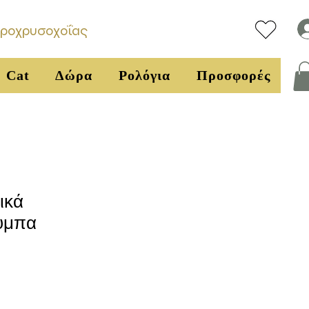
υροχρυσοχοΐας
Cat
Δώρα
Ρολόγια
Προσφορές
ικά
υμπα