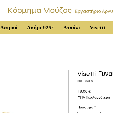
Κόσμημα Μούζος
Εργαστήριο Αργ
 Λαιμού
Ασήμι 925°
Ατσάλι
Visetti
Visetti Γυνα
SKU: VΔΕ6
18,00 €
Τιμή
ΦΠΑ Περιλαμβάνεται
Ποσότητα
*