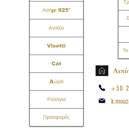
Τ
Ασήμι 925°
Σ
Ατσάλι
Visetti
Το
Cat
Αιπύ
Δώρα
+30 2
Ρολόγια
k.mouz
Προσφορές