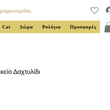
υροχρυσοχοΐας
Cat
Δώρα
Ρολόγια
Προσφορές
ικείο Δαχτυλίδι