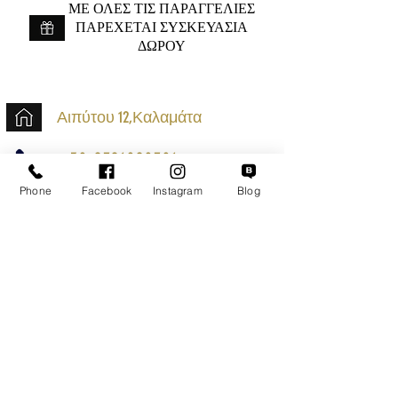
ME ΟΛΕΣ ΤΙΣ ΠΑΡΑΓΓΕΛΙΕΣ
ΠΑΡΕΧΕΤΑΙ ΣΥΣΚΕΥΑΣΙΑ
ΔΩΡΟΥ
Αιπύτου 12,Καλαμάτα
+30 2721020701
k.mouzos.wix@gmail.com
Phone
Facebook
Instagram
Blog
Εντοπισμός Δέματος
Αναζήτηση Αποστολής
Ασφαλείς Συναλλαγές
Εξυπηρέτηση Πελατών