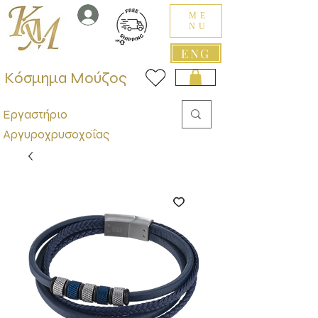
ME
NU
ENG
Κόσμημα Μούζος
Εργαστήριο
Αργυροχρυσοχοΐας