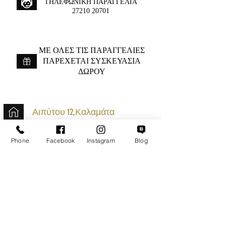
ΤΗΛΕΦΩΝΙΚΗ ΠΑΡΑΓΓΕΛΙΑ
27210 20701
ME ΟΛΕΣ ΤΙΣ ΠΑΡΑΓΓΕΛΙΕΣ
ΠΑΡΕΧΕΤΑΙ ΣΥΣΚΕΥΑΣΙΑ
ΔΩΡΟΥ
Αιπύτου 12,Καλαμάτα
+30 2721020701
Phone
Facebook
Instagram
Blog
k.mouzos.wix@gmail.com
Εντοπισμός Δέματος
Αναζήτηση Αποστολής
Ασφαλείς Συναλλαγές