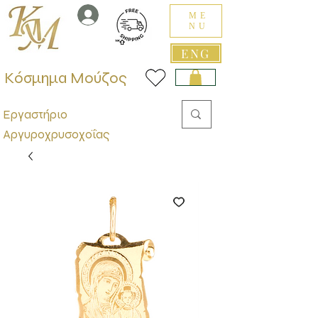
ME
NU
ENG
Κόσμημα Μούζος
Εργαστήριο
Αργυροχρυσοχοΐας