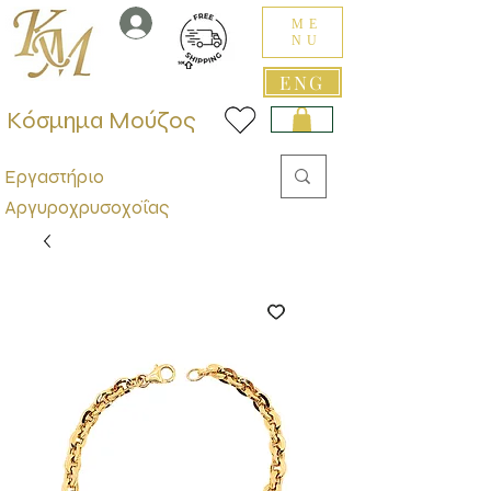
ME
NU
ENG
Κόσμημα Μούζος
Εργαστήριο
Αργυροχρυσοχοΐας