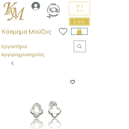
ME
NU
ENG
Κόσμημα Μούζος
Εργαστήριο
Αργυροχρυσοχοΐας