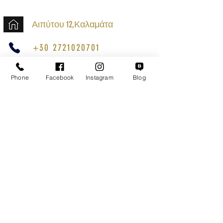
Αιπύτου 12,Καλαμάτα
+30 2721020701
k.mouzos.wix@gmail.com
Phone
Facebook
Instagram
Blog
Εντοπισμός Δέματος
Αναζήτηση Αποστολής
Ασφαλείς Συναλλαγές
Εξυπηρέτηση Πελατών
Όροι Χρήσης