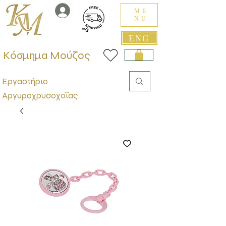
ME
NU
ENG
Κόσμημα Μούζος
Εργαστήριο
Αργυροχρυσοχοΐας