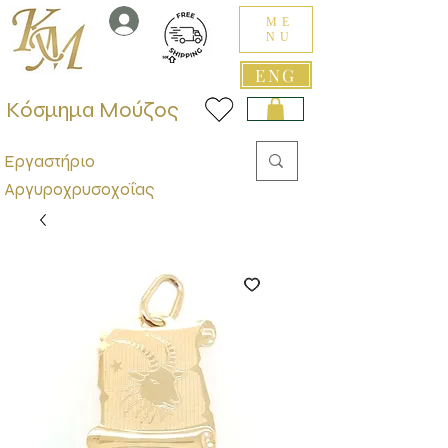
ME
NU
ENG
Κόσμημα Μούζος
Εργαστήριο
Αργυροχρυσοχοΐας