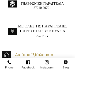
ΤΗΛΕΦΩΝΙΚΗ ΠΑΡΑΓΓΕΛΙΑ
27210 20701
ME ΟΛΕΣ ΤΙΣ ΠΑΡΑΓΓΕΛΙΕΣ
ΠΑΡΕΧΕΤΑΙ ΣΥΣΚΕΥΑΣΙΑ
ΔΩΡΟΥ
Αιπύτου 12,Καλαμάτα
+30 2721020701
Phone
Facebook
Instagram
Blog
k.mouzos.wix@gmail.com
Εντοπισμός Δέματος
Αναζήτηση Αποστολής
Ασφαλείς Συναλλαγές