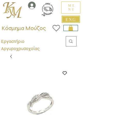
ME
NU
ENG
Κόσμημα Μούζος
Εργαστήριο
Αργυροχρυσοχοΐας