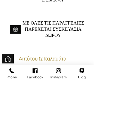
27210 20701
ME ΟΛΕΣ ΤΙΣ ΠΑΡΑΓΓΕΛΙΕΣ
ΠΑΡΕΧΕΤΑΙ ΣΥΣΚΕΥΑΣΙΑ
ΔΩΡΟΥ
Αιπύτου 12,Καλαμάτα
+30 2721020701
Phone
Facebook
Instagram
Blog
k.mouzos.wix@gmail.com
Εντοπισμός Δέματος
Αναζήτηση Αποστολής
Ασφαλείς Συναλλαγές