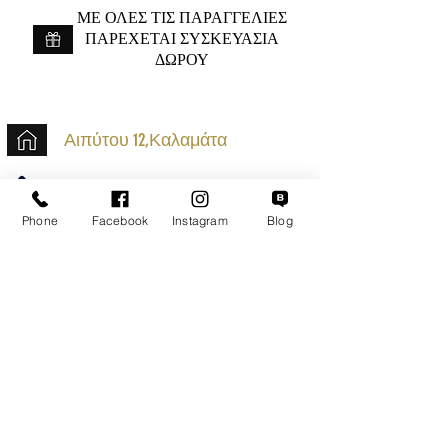
ME ΟΛΕΣ ΤΙΣ ΠΑΡΑΓΓΕΛΙΕΣ
ΠΑΡΕΧΕΤΑΙ ΣΥΣΚΕΥΑΣΙΑ
ΔΩΡΟΥ
Αιπύτου 12,Καλαμάτα
+30 2721020701
k.mouzos.wix@gmail.com
Phone
Facebook
Instagram
Blog
Εντοπισμός Δέματος
Αναζήτηση Αποστολής
Ασφαλείς Συναλλαγές
Εξυπηρέτηση Πελατών