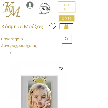
ME
NU
ENG
Κόσμημα Μούζος
Εργαστήριο
Αργυροχρυσοχοΐας