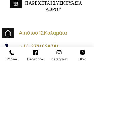
ΠΑΡΕΧΕΤΑΙ ΣΥΣΚΕΥΑΣΙΑ
ΔΩΡΟΥ
Αιπύτου 12,Καλαμάτα
+30 2721020701
k.mouzos.wix@gmail.com
Phone
Facebook
Instagram
Blog
Εντοπισμός Δέματος
Αναζήτηση Αποστολής
Ασφαλείς Συναλλαγές
Εξυπηρέτηση Πελατών