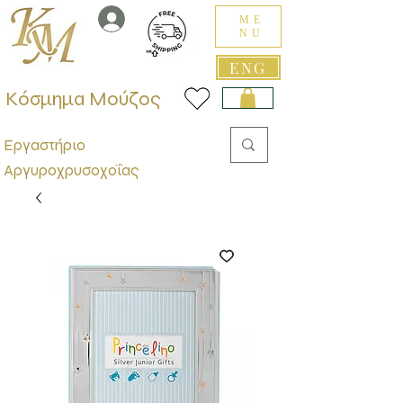
ME
NU
ENG
Κόσμημα Μούζος
Εργαστήριο
Αργυροχρυσοχοΐας