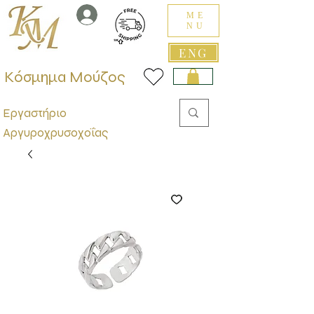
ME
NU
ENG
Κόσμημα Μούζος
Εργαστήριο
Αργυροχρυσοχοΐας