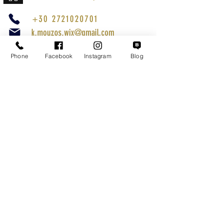
+30 2721020701
k.mouzos.wix@gmail.com
Εντοπισμός Δέματος
Phone
Facebook
Instagram
Blog
Αναζήτηση Αποστολής
Ασφαλείς Συναλλαγές
Εξυπηρέτηση Πελατών
Όροι Χρήσης
Τρόποι Αποστολής
Επιστροφές