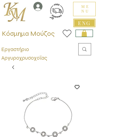
ME
NU
ENG
Κόσμημα Μούζος
Εργαστήριο
Αργυροχρυσοχοΐας