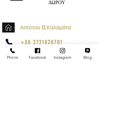
ΔΩΡΟΥ
Αιπύτου 12,Καλαμάτα
+30 2721020701
k.mouzos.wix@gmail.com
Phone
Facebook
Instagram
Blog
Εντοπισμός Δέματος
Αναζήτηση Αποστολής
Ασφαλείς Συναλλαγές
Εξυπηρέτηση Πελατών