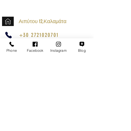
Αιπύτου 12,Καλαμάτα
+30 2721020701
k.mouzos.wix@gmail.com
Phone
Facebook
Instagram
Blog
Εντοπισμός Δέματος
Αναζήτηση Αποστολής
Ασφαλείς Συναλλαγές
Εξυπηρέτηση Πελατών
Όροι Χρήσης