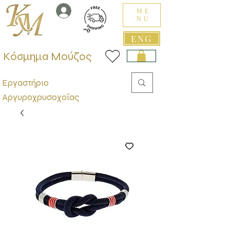
ME
NU
ENG
Κόσμημα Μούζος
Εργαστήριο
Αργυροχρυσοχοΐας