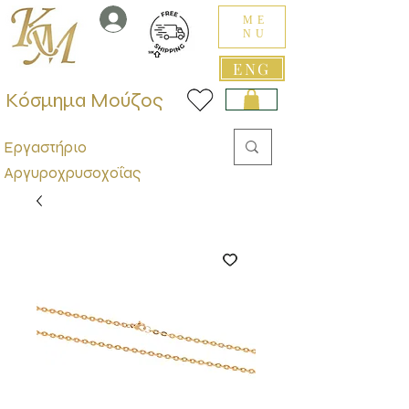
ME
NU
ENG
Κόσμημα Μούζος
Εργαστήριο
Αργυροχρυσοχοΐας