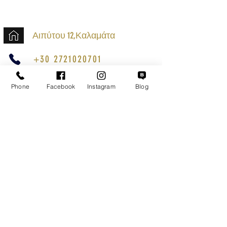
Αιπύτου 12,Καλαμάτα
+30 2721020701
k.mouzos.wix@gmail.com
Phone
Facebook
Instagram
Blog
Εντοπισμός Δέματος
Αναζήτηση Αποστολής
Ασφαλείς Συναλλαγές
Εξυπηρέτηση Πελατών
Όροι Χρήσης