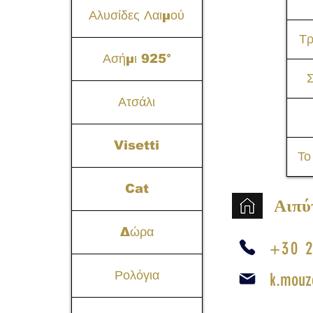
Αλυσίδες Λαιμού
Τ
Ασήμι 925°
Σ
Ατσάλι
Visetti
Το
Cat
Αιπύ
Δώρα
+30 2
Ρολόγια
k.mouz