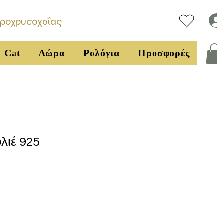
υροχρυσοχοΐας
Cat
Δώρα
Ρολόγια
Προσφορές
λιέ 925