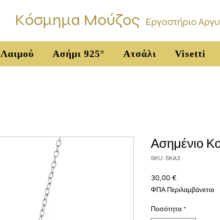
Κόσμημα Μούζος
Εργαστήριο Αργ
 Λαιμού
Ασήμι 925°
Ατσάλι
Visetti
Ασημένιο Κο
SKU: SKA3
30,00 €
Τιμή
ΦΠΑ Περιλαμβάνεται
Ποσότητα
*