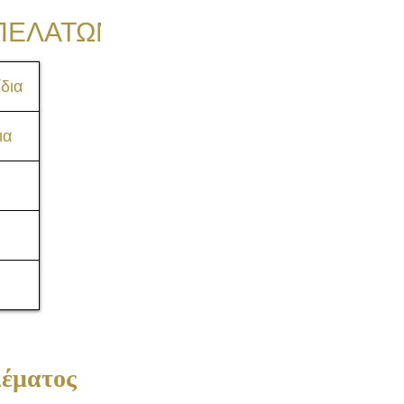
ΠΕΛΑΤΩΝ
δια
ια
Consulting
Δέματος