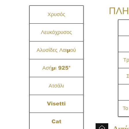
ΠΛΗ
Χρυσός
Λευκόχρυσος
Αλυσίδες Λαιμού
Τ
Ασήμι 925°
Σ
Ατσάλι
Visetti
Το
Cat
Αιπύ