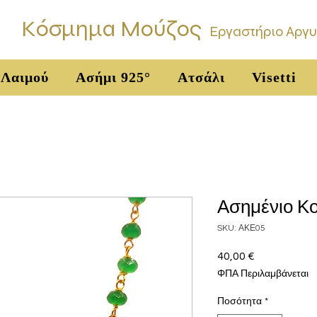
Κόσμημα Μούζος
Εργαστήριο Αργ
 Λαιμού
Ασήμι 925°
Ατσάλι
Visetti
Ασημένιο Κο
SKU: ΑΚΕ05
40,00 €
Τιμή
ΦΠΑ Περιλαμβάνεται
Ποσότητα
*