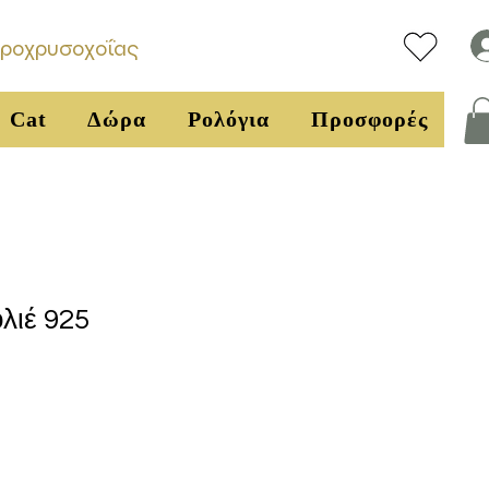
υροχρυσοχοΐας
Cat
Δώρα
Ρολόγια
Προσφορές
λιέ 925