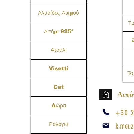
Αλυσίδες Λαιμού
Τ
Ασήμι 925°
Σ
Ατσάλι
Visetti
Το
Cat
Αιπύ
Δώρα
+30 2
Ρολόγια
k.mouz