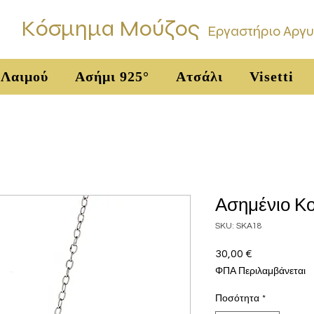
Κόσμημα Μούζος
Εργαστήριο Αργ
 Λαιμού
Ασήμι 925°
Ατσάλι
Visetti
Ασημένιο Κο
SKU: SKA18
30,00 €
Τιμή
ΦΠΑ Περιλαμβάνεται
Ποσότητα
*