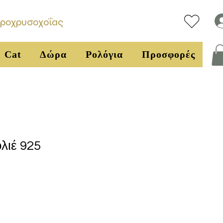
υροχρυσοχοΐας
Cat
Δώρα
Ρολόγια
Προσφορές
λιέ 925