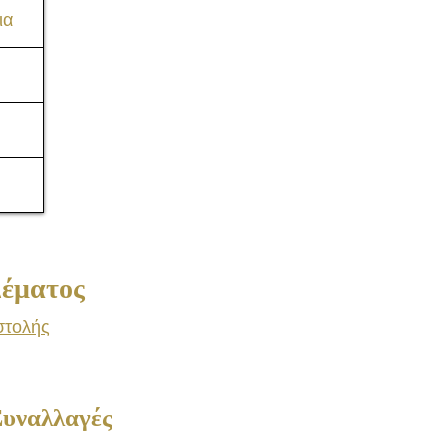
ια
Consulting
Δέματος
στολής
Συναλλαγές