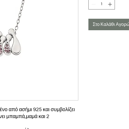
Στο Καλάθι Αγορ
νο από ασήμι 925 και συμβολίζει
νει μπαμπά,μαμά και 2