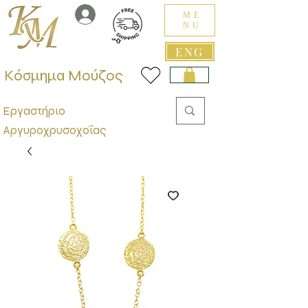
ME
NU
ENG
Κόσμημα Μούζος
Εργαστήριο
Αργυροχρυσοχοΐας