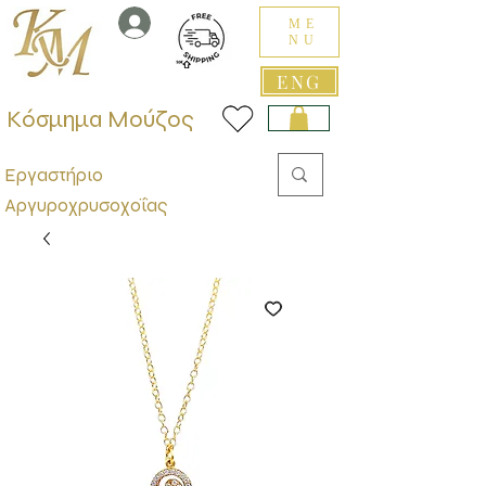
ME
NU
ENG
Κόσμημα Μούζος
Εργαστήριο
Αργυροχρυσοχοΐας