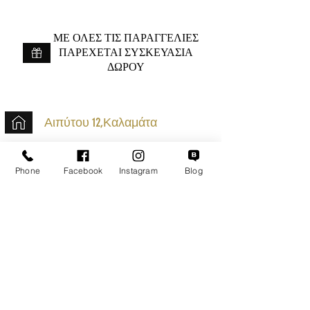
ME ΟΛΕΣ ΤΙΣ ΠΑΡΑΓΓΕΛΙΕΣ
ΠΑΡΕΧΕΤΑΙ ΣΥΣΚΕΥΑΣΙΑ
ΔΩΡΟΥ
Αιπύτου 12,Καλαμάτα
+30 2721020701
Phone
Facebook
Instagram
Blog
k.mouzos.wix@gmail.com
Εντοπισμός Δέματος
Αναζήτηση Αποστολής
Ασφαλείς Συναλλαγές