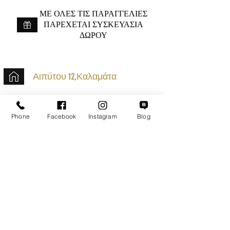
ME ΟΛΕΣ ΤΙΣ ΠΑΡΑΓΓΕΛΙΕΣ
ΠΑΡΕΧΕΤΑΙ ΣΥΣΚΕΥΑΣΙΑ
ΔΩΡΟΥ
Αιπύτου 12,Καλαμάτα
+30 2721020701
k.mouzos.wix@gmail.com
Phone
Facebook
Instagram
Blog
Εντοπισμός Δέματος
Αναζήτηση Αποστολής
Ασφαλείς Συναλλαγές
Εξυπηρέτηση Πελατών