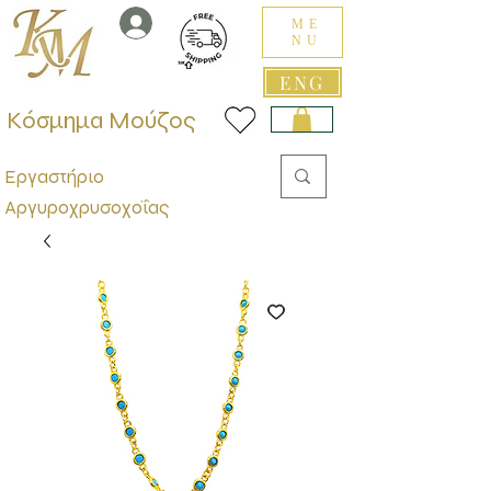
ME
NU
ENG
Κόσμημα Μούζος
Εργαστήριο
Αργυροχρυσοχοΐας