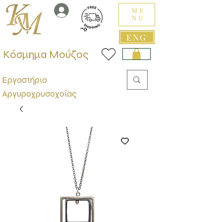
ME
NU
ENG
Κόσμημα Μούζος
Εργαστήριο
Αργυροχρυσοχοΐας