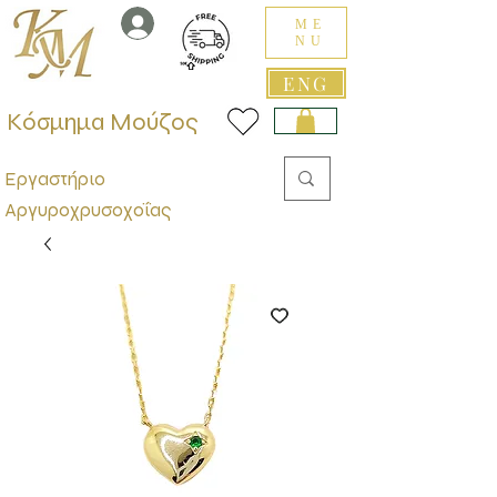
ME
NU
ENG
Κόσμημα Μούζος
Εργαστήριο
Αργυροχρυσοχοΐας