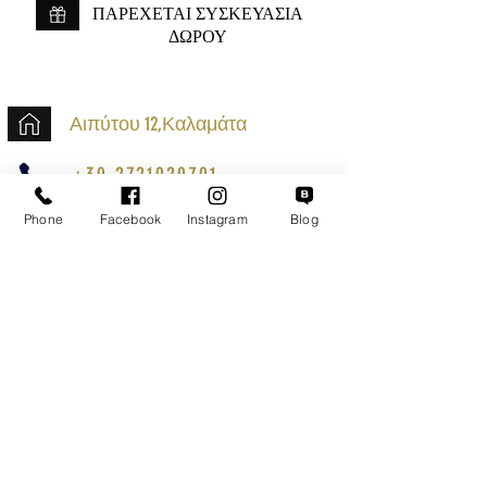
ΠΑΡΕΧΕΤΑΙ ΣΥΣΚΕΥΑΣΙΑ
ΔΩΡΟΥ
Αιπύτου 12,Καλαμάτα
+30 2721020701
k.mouzos.wix@gmail.com
Phone
Facebook
Instagram
Blog
Εντοπισμός Δέματος
Αναζήτηση Αποστολής
Ασφαλείς Συναλλαγές
Εξυπηρέτηση Πελατών