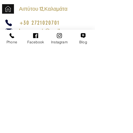
Αιπύτου 12,Καλαμάτα
+30 2721020701
k.mouzos.wix@gmail.com
Phone
Facebook
Instagram
Blog
Εντοπισμός Δέματος
Αναζήτηση Αποστολής
Ασφαλείς Συναλλαγές
Εξυπηρέτηση Πελατών
Όροι Χρήσης
Τρόποι Αποστολής