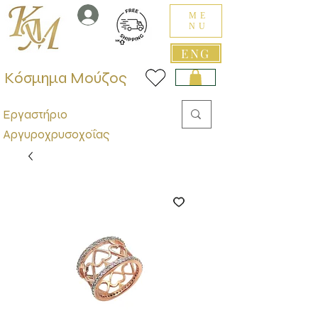
ME
NU
ENG
Κόσμημα Μούζος
Εργαστήριο
Αργυροχρυσοχοΐας