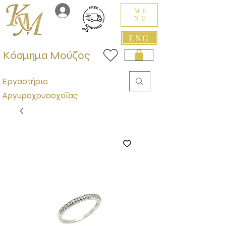
ME
NU
ENG
Κόσμημα Μούζος
Εργαστήριο
Αργυροχρυσοχοΐας