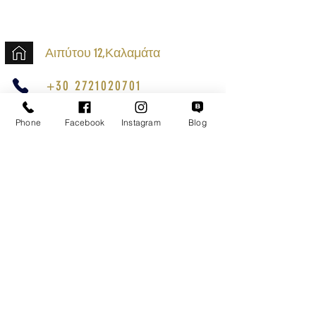
Αιπύτου 12,Καλαμάτα
+30 2721020701
k.mouzos.wix@gmail.com
Phone
Facebook
Instagram
Blog
Εντοπισμός Δέματος
Αναζήτηση Αποστολής
Ασφαλείς Συναλλαγές
Εξυπηρέτηση Πελατών
Όροι Χρήσης