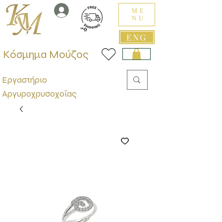
ME
NU
ENG
Κόσμημα Μούζος
Εργαστήριο
Αργυροχρυσοχοΐας