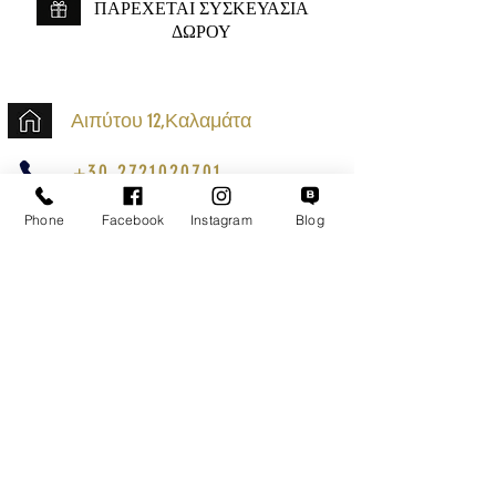
ΠΑΡΕΧΕΤΑΙ ΣΥΣΚΕΥΑΣΙΑ
ΔΩΡΟΥ
Αιπύτου 12,Καλαμάτα
+30 2721020701
k.mouzos.wix@gmail.com
Phone
Facebook
Instagram
Blog
Εντοπισμός Δέματος
Αναζήτηση Αποστολής
Ασφαλείς Συναλλαγές
Εξυπηρέτηση Πελατών