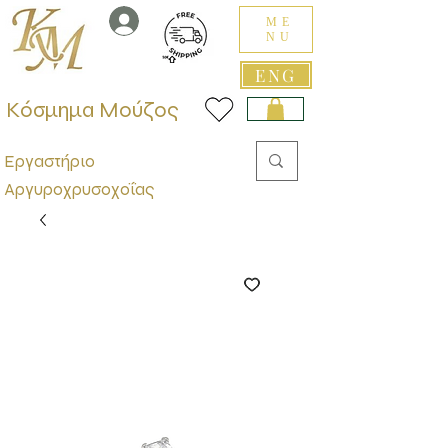
ME
NU
ENG
Κόσμημα Μούζος
Εργαστήριο
Αργυροχρυσοχοΐας