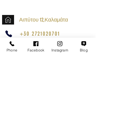
Αιπύτου 12,Καλαμάτα
+30 2721020701
k.mouzos.wix@gmail.com
Phone
Facebook
Instagram
Blog
Εντοπισμός Δέματος
Αναζήτηση Αποστολής
Ασφαλείς Συναλλαγές
Εξυπηρέτηση Πελατών
Όροι Χρήσης