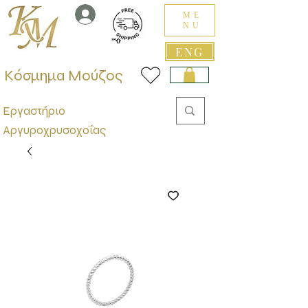
ME
NU
ENG
Κόσμημα Μούζος
Εργαστήριο
Αργυροχρυσοχοΐας