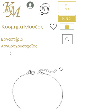
ME
NU
ENG
Κόσμημα Μούζος
Εργαστήριο
Αργυροχρυσοχοΐας