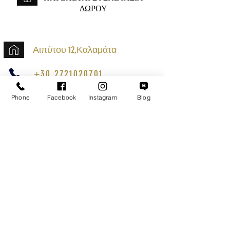
ΔΩΡΟΥ
Αιπύτου 12,Καλαμάτα
+30 2721020701
k.mouzos.wix@gmail.com
Phone
Facebook
Instagram
Blog
Εντοπισμός Δέματος
Αναζήτηση Αποστολής
Ασφαλείς Συναλλαγές
Εξυπηρέτηση Πελατών