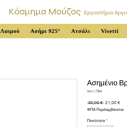
Κόσμημα Μούζος
Εργαστήριο Αργ
 Λαιμού
Ασήμι 925°
Ατσάλι
Visetti
Ασημένιο Βρ
SKU: ΠΒ4
 30,00 € 
Κανονική
21,00 €
Τιμ
τιμή
Έκ
ΦΠΑ Περιλαμβάνεται
Ποσότητα
*