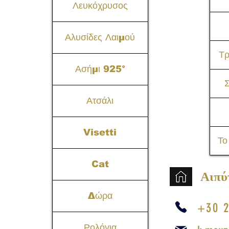
Λευκόχρυσος
Αλυσίδες Λαιμού
Τ
Ασήμι 925°
Σ
Ατσάλι
Visetti
Το
Cat
Αιπύ
Δώρα
+30 2
Ρολόγια