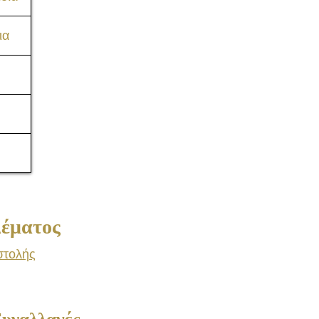
ια
Consulting
Δέματος
στολής
Συναλλαγές