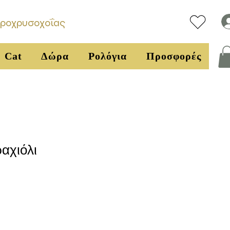
υροχρυσοχοΐας
Cat
Δώρα
Ρολόγια
Προσφορές
αχιόλι
ή
πτωσης