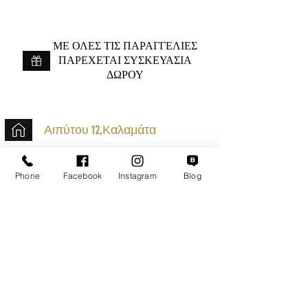
ME ΟΛΕΣ ΤΙΣ ΠΑΡΑΓΓΕΛΙΕΣ
ΠΑΡΕΧΕΤΑΙ ΣΥΣΚΕΥΑΣΙΑ
ΔΩΡΟΥ
Αιπύτου 12,Καλαμάτα
+30 2721020701
Phone
Facebook
Instagram
Blog
k.mouzos.wix@gmail.com
Εντοπισμός Δέματος
Αναζήτηση Αποστολής
Ασφαλείς Συναλλαγές