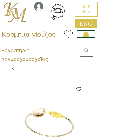
ME
NU
ENG
Κόσμημα Μούζος
Εργαστήριο
Αργυροχρυσοχοΐας